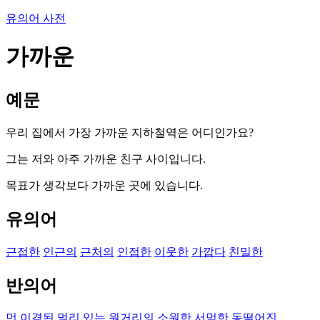
유의어 사전
가까운
예문
우리 집에서 가장 가까운 지하철역은 어디인가요?
그는 저와 아주 가까운 친구 사이입니다.
목표가 생각보다 가까운 곳에 있습니다.
유의어
근접한
인근의
근처의
인접한
이웃한
가깝다
친밀한
반의어
먼
이격된
멀리 있는
원거리의
소원한
서먹한
동떨어진