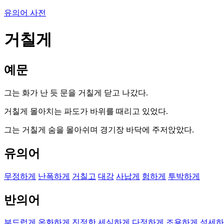
유의어 사전
거칠게
예문
그는 화가 난 듯 문을 거칠게 닫고 나갔다.
거칠게 몰아치는 파도가 바위를 때리고 있었다.
그는 거칠게 숨을 몰아쉬며 경기장 바닥에 주저앉았다.
유의어
무정하게
난폭하게
거칠고
대강
사납게
험하게
투박하게
반의어
부드럽게
온화하게
진정한
세심하게
다정하게
조용하게
섬세하