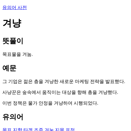
유의어 사전
겨냥
뜻풀이
목표물을 겨눔.
예문
그 기업은 젊은 층을 겨냥한 새로운 마케팅 전략을 발표했다.
사냥꾼은 숲속에서 움직이는 대상을 향해 총을 겨냥했다.
이번 정책은 물가 안정을 겨냥하여 시행되었다.
유의어
목표
지향
타겟
조준
겨눔
지목
표적