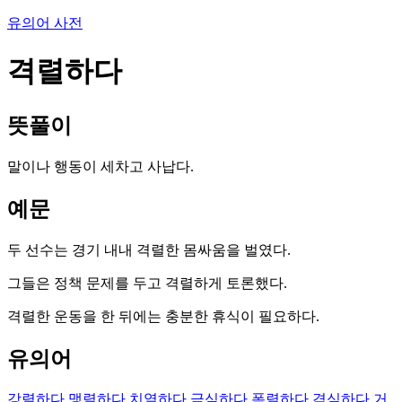
유의어 사전
격렬하다
뜻풀이
말이나 행동이 세차고 사납다.
예문
두 선수는 경기 내내 격렬한 몸싸움을 벌였다.
그들은 정책 문제를 두고 격렬하게 토론했다.
격렬한 운동을 한 뒤에는 충분한 휴식이 필요하다.
유의어
강렬하다
맹렬하다
치열하다
극심하다
폭렬하다
격심하다
거