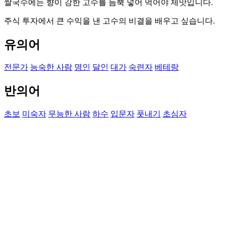
쌀국수에는 향이 강한 고수를 듬뿍 넣어 먹어야 제맛입니다.
주식 투자에서 큰 수익을 낸 고수의 비결을 배우고 싶습니다.
유의어
전문가
능숙한 사람
명인
달인
대가
숙련자
베테랑
반의어
초보
미숙자
무능한 사람
하수
입문자
풋내기
초심자