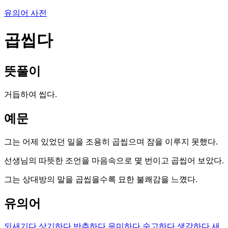
유의어 사전
곱씹다
뜻풀이
거듭하여 씹다.
예문
그는 어제 있었던 일을 조용히 곱씹으며 잠을 이루지 못했다.
선생님의 따뜻한 조언을 마음속으로 몇 번이고 곱씹어 보았다.
그는 상대방의 말을 곱씹을수록 묘한 불쾌감을 느꼈다.
유의어
되새기다
상기하다
반추하다
음미하다
숙고하다
생각하다
새