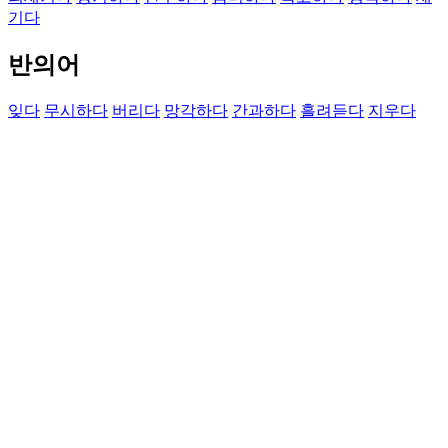
기다
반의어
잊다
무시하다
버리다
망각하다
간과하다
흘려듣다
지우다