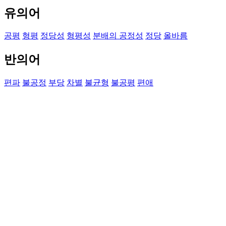
유의어
공평
형평
정당성
형평성
분배의 공정성
정당
올바름
반의어
편파
불공정
부당
차별
불균형
불공평
편애