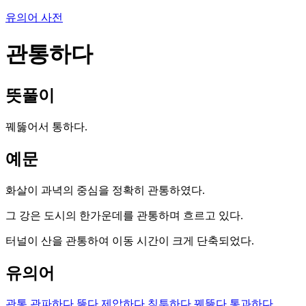
유의어 사전
관통하다
뜻풀이
꿰뚫어서 통하다.
예문
화살이 과녁의 중심을 정확히 관통하였다.
그 강은 도시의 한가운데를 관통하며 흐르고 있다.
터널이 산을 관통하여 이동 시간이 크게 단축되었다.
유의어
관통
관파하다
뚫다
제압하다
침투하다
꿰뚫다
통과하다