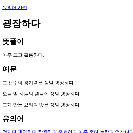
유의어 사전
굉장하다
뜻풀이
아주 크고 훌륭하다.
예문
그 선수의 경기력은 정말 굉장하다.
오늘 밤 하늘의 별들이 정말 굉장하다.
그가 만든 요리의 맛은 정말 굉장하다.
유의어
멋지다
대단하다
탁월하다
훌륭하다
아주 좋다
놀랍다
엄청나