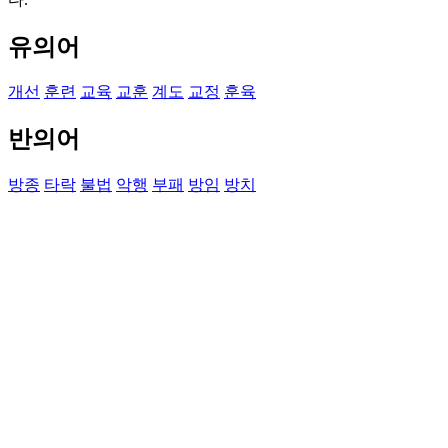
유의어
개선
훈련
교육
교훈
계도
교정
훈육
반의어
방종
타락
불법
악행
부패
방임
방치