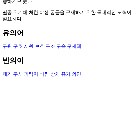
행하기로 했다.
멸종 위기에 처한 야생 동물을 구제하기 위한 국제적인 노력이
필요하다.
유의어
구원
구호
지원
보호
구조
구휼
구제책
반의어
폐기
무시
파렴치
버림
방치
유기
외면