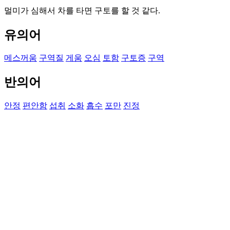
멀미가 심해서 차를 타면 구토를 할 것 같다.
유의어
메스꺼움
구역질
게움
오심
토함
구토증
구역
반의어
안정
편안함
섭취
소화
흡수
포만
진정