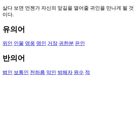
살다 보면 언젠가 자신의 앞길을 열어줄 귀인을 만나게 될 것
이다.
유의어
위인
인물
영웅
명인
거장
귀한분
은인
반의어
범인
보통인
천하름
악인
방해자
원수
적