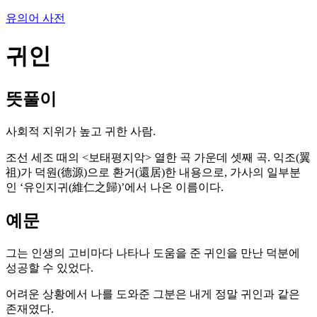
유의어 사전
귀인
뜻풀이
사회적 지위가 높고 귀한 사람.
조선 세조 때의 <보태평지악> 열한 곡 가운데 셋째 곡. 익조(翼
祖)가 덕원(德源)으로 환거(還居)한 내용으로, 가사의 일부분
인 ‘유인지귀(維仁之歸)’에서 나온 이름이다.
예문
그는 인생의 고비마다 나타나 도움을 준 귀인을 만난 덕분에
성공할 수 있었다.
어려운 상황에서 나를 도와준 그분은 내게 정말 귀인과 같은
존재였다.