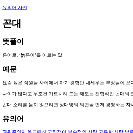
유의어 사전
꼰대
뜻풀이
은어로, ‘늙은이’를 이르는 말.
예문
요즘 젊은 직원들 사이에서 자기 경험만 내세우는 부장님이 꼰
나이가 많다고 무조건 가르치려 드는 태도는 전형적인 꼰대의 
꼰대 소리를 듣지 않으려면 상대방의 의견을 먼저 경청하는 자
유의어
권위주의자
올드패션
고집쟁이
보수적인 사람
고루한 사람
낡은