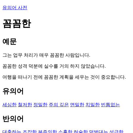
유의어 사전
꼼꼼한
예문
그는 업무 처리가 매우 꼼꼼한 사람입니다.
꼼꼼한 성격 덕분에 실수를 거의 하지 않았습니다.
여행을 떠나기 전에 꼼꼼한 계획을 세우는 것이 중요합니다.
유의어
세심한
철저한
정밀한
주의 깊은
면밀한
치밀한
빈틈없는
반의어
대충하는
조잡한
부주의한
소홀한
허술한
덤벙대는
성급한