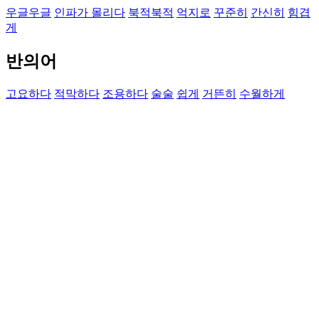
우글우글
인파가 몰리다
북적북적
억지로
꾸준히
간신히
힘겹
게
반의어
고요하다
적막하다
조용하다
술술
쉽게
거뜬히
수월하게