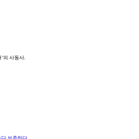
’의 사동사.
두다
보존하다