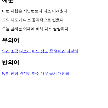
이번 시험은 지난번보다 다소 어려웠다.
그의 태도가 다소 공격적으로 변했다.
오늘 날씨는 어제에 비해 다소 쌀쌀하다.
유의어
약간
조금
다소간
어느 정도
좀
얼마간
다분히
반의어
많이
전혀
완전히
아주
매우
몹시
대단히