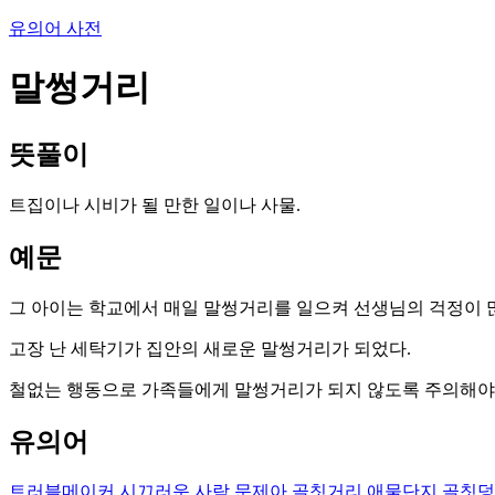
유의어 사전
말썽거리
뜻풀이
트집이나 시비가 될 만한 일이나 사물.
예문
그 아이는 학교에서 매일 말썽거리를 일으켜 선생님의 걱정이 
고장 난 세탁기가 집안의 새로운 말썽거리가 되었다.
철없는 행동으로 가족들에게 말썽거리가 되지 않도록 주의해야 
유의어
트러블메이커
시끄러운 사람
문제아
골칫거리
애물단지
골칫덩