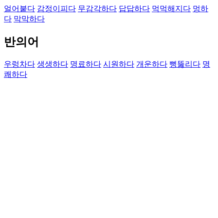
얼어붙다
감정이피다
무감각하다
답답하다
먹먹해지다
멍하
다
막막하다
반의어
우렁차다
생생하다
명료하다
시원하다
개운하다
뻥뚫리다
명
쾌하다