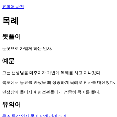
유의어 사전
목례
뜻풀이
눈짓으로 가볍게 하는 인사.
예문
그는 선생님을 마주치자 가볍게 목례를 하고 지나갔다.
복도에서 동료를 만났을 때 정중하게 목례로 인사를 대신했다.
면접장에 들어서며 면접관들에게 정중히 목례를 했다.
유의어
목조
목각
인사
묵례
답례
경례
배례