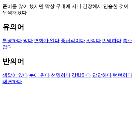
준비를 많이 했지만 막상 무대에 서니 긴장해서 연습한 것이
무색해졌다.
유의어
투명하다
맑다
변화가 없다
중립적이다
멋쩍다
민망하다
쑥스
럽다
반의어
색깔이 있다
눈에 띈다
선명하다
강렬하다
당당하다
뻔뻔하다
태연하다