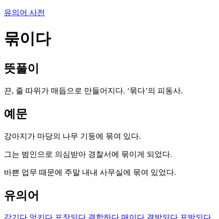
유의어 사전
묶이다
뜻풀이
끈, 줄 따위가 매듭으로 만들어지다. ‘묶다’의 피동사.
예문
강아지가 마당의 나무 기둥에 묶여 있다.
그는 범인으로 의심받아 경찰서에 묶이게 되었다.
바쁜 업무 때문에 주말 내내 사무실에 묶여 있었다.
유의어
감기다
엉키다
포장되다
결합하다
매이다
결박되다
포박되다