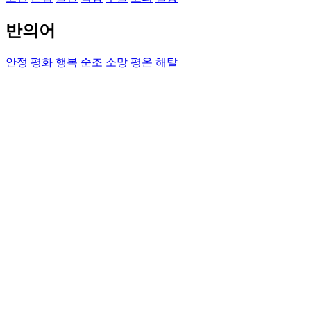
반의어
안정
평화
행복
순조
소망
평온
해탈