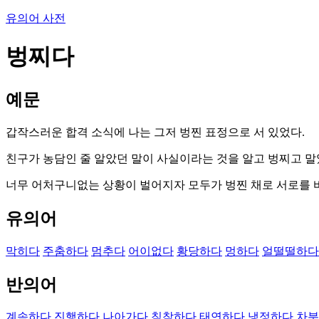
유의어 사전
벙찌다
예문
갑작스러운 합격 소식에 나는 그저 벙찐 표정으로 서 있었다.
친구가 농담인 줄 알았던 말이 사실이라는 것을 알고 벙찌고 말
너무 어처구니없는 상황이 벌어지자 모두가 벙찐 채로 서로를 
유의어
막히다
주춤하다
멈추다
어이없다
황당하다
멍하다
얼떨떨하다
반의어
계속하다
진행하다
나아가다
침착하다
태연하다
냉정하다
차분