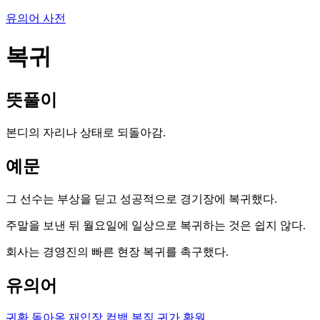
유의어 사전
복귀
뜻풀이
본디의 자리나 상태로 되돌아감.
예문
그 선수는 부상을 딛고 성공적으로 경기장에 복귀했다.
주말을 보낸 뒤 월요일에 일상으로 복귀하는 것은 쉽지 않다.
회사는 경영진의 빠른 현장 복귀를 촉구했다.
유의어
귀환
돌아옴
재입장
컴백
복직
귀가
환원