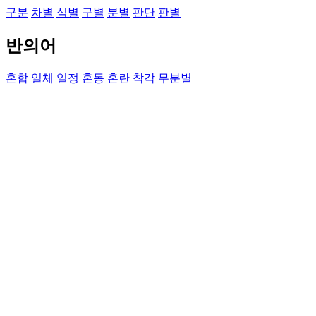
구분
차별
식별
구별
분별
판단
판별
반의어
혼합
일체
일정
혼동
혼란
착각
무분별