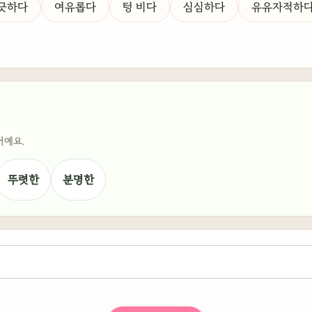
긋하다
여유롭다
텅 비다
심심하다
유유자적하
어예요.
뚜렷한
분명한