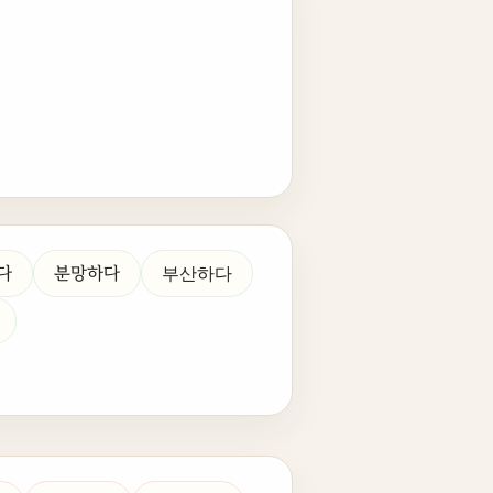
다
분망하다
부산하다