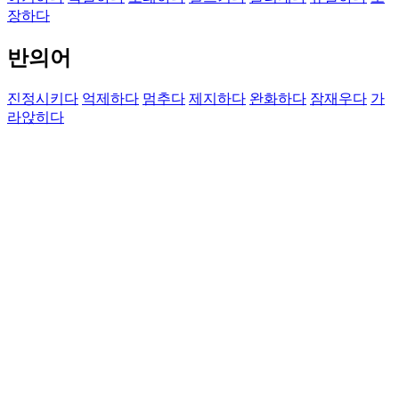
장하다
반의어
진정시키다
억제하다
멈추다
제지하다
완화하다
잠재우다
가
라앉히다