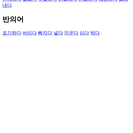
내다
반의어
포기하다
버리다
빠지다
넣다
끼우다
심다
박다