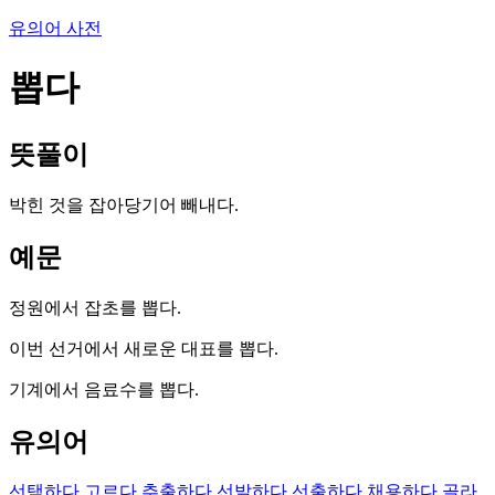
유의어 사전
뽑다
뜻풀이
박힌 것을 잡아당기어 빼내다.
예문
정원에서 잡초를 뽑다.
이번 선거에서 새로운 대표를 뽑다.
기계에서 음료수를 뽑다.
유의어
선택하다
고르다
추출하다
선발하다
선출하다
채용하다
골라