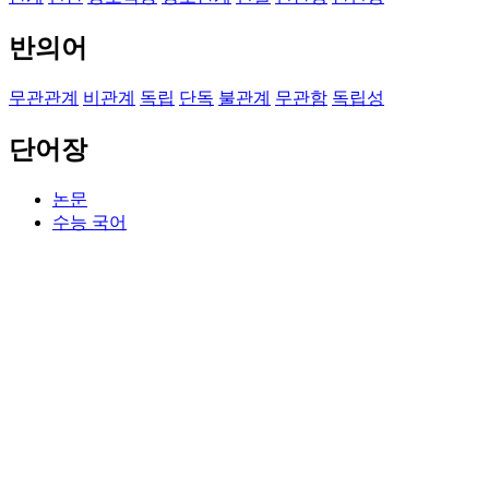
반의어
무관관계
비관계
독립
단독
불관계
무관함
독립성
단어장
논문
수능 국어