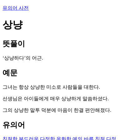
유의어 사전
상냥
뜻풀이
‘상냥하다’의 어근.
예문
그녀는 항상 상냥한 미소로 사람들을 대한다.
선생님은 아이들에게 매우 상냥하게 말씀하셨다.
그의 상냥한 말투 덕분에 마음이 한결 편안해졌다.
유의어
친절한
부드러운
다정한
온화한
예의 바른
친절
다정