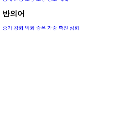
반의어
증가
강화
악화
증폭
가중
촉진
심화