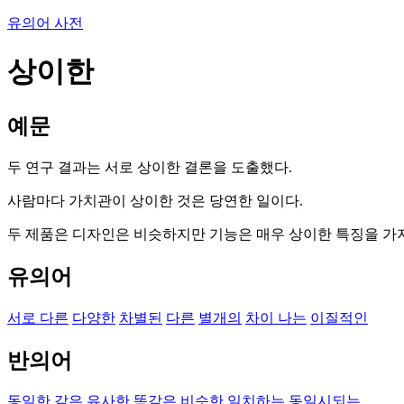
유의어 사전
상이한
예문
두 연구 결과는 서로 상이한 결론을 도출했다.
사람마다 가치관이 상이한 것은 당연한 일이다.
두 제품은 디자인은 비슷하지만 기능은 매우 상이한 특징을 가지
유의어
서로 다른
다양한
차별된
다른
별개의
차이 나는
이질적인
반의어
동일한
같은
유사한
똑같은
비슷한
일치하는
동일시되는