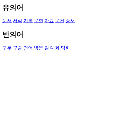
유의어
문서
서식
기록
문헌
자료
문건
증서
반의어
구두
구술
언어
방문
말
대화
담화