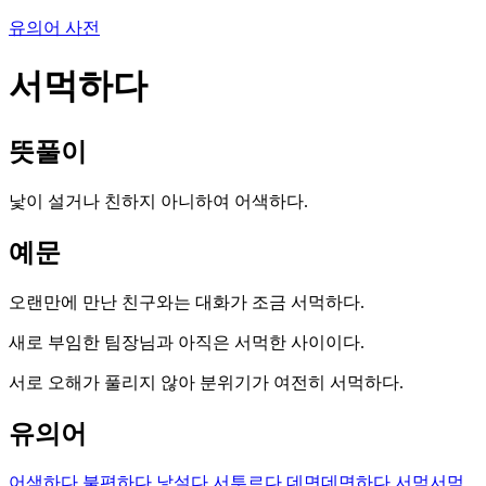
유의어 사전
서먹하다
뜻풀이
낯이 설거나 친하지 아니하여 어색하다.
예문
오랜만에 만난 친구와는 대화가 조금 서먹하다.
새로 부임한 팀장님과 아직은 서먹한 사이이다.
서로 오해가 풀리지 않아 분위기가 여전히 서먹하다.
유의어
어색하다
불편하다
낯설다
서투르다
데면데면하다
서먹서먹