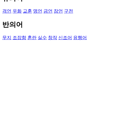
격언
우화
교훈
명언
금언
잠언
구전
반의어
무지
조잡함
혼란
실수
창작
신조어
유행어