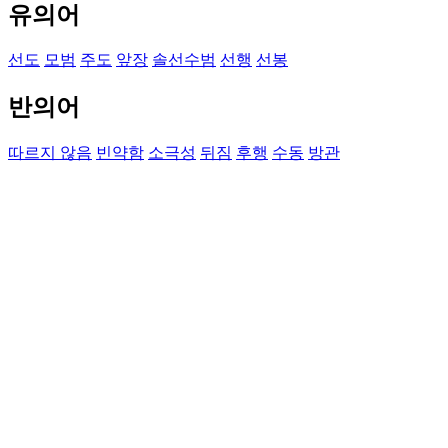
유의어
선도
모범
주도
앞장
솔선수범
선행
선봉
반의어
따르지 않음
빈약함
소극성
뒤짐
후행
수동
방관