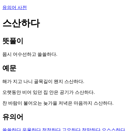
유의어 사전
스산하다
뜻풀이
몹시 어수선하고 쓸쓸하다.
예문
해가 지고 나니 골목길이 왠지 스산하다.
오랫동안 비어 있던 집 안은 공기가 스산하다.
찬 바람이 불어오는 늦가을 저녁은 마음까지 스산하다.
유의어
쓸쓸하다
우울하다
적적하다
고요하다
적막하다
으스스하다