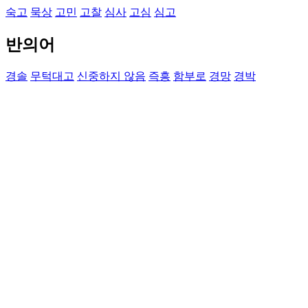
숙고
묵상
고민
고찰
심사
고심
심고
반의어
경솔
무턱대고
신중하지 않음
즉흥
함부로
경망
경박