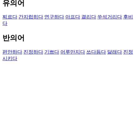
유의어
찌르다
간지럽히다
연구하다
아프다
결리다
쑤석거리다
후비
다
반의어
편안하다
진정하다
기쁘다
어루만지다
쓰다듬다
달래다
진정
시키다