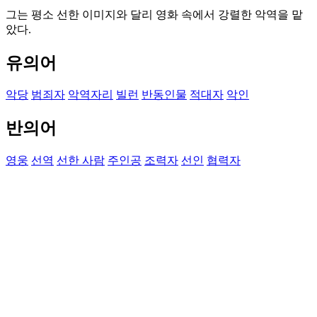
그는 평소 선한 이미지와 달리 영화 속에서 강렬한 악역을 맡
았다.
유의어
악당
범죄자
악역자리
빌런
반동인물
적대자
악인
반의어
영웅
선역
선한 사람
주인공
조력자
선인
협력자