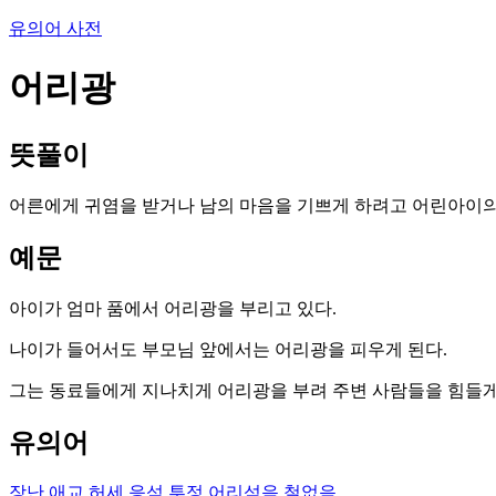
유의어 사전
어리광
뜻풀이
어른에게 귀염을 받거나 남의 마음을 기쁘게 하려고 어린아이의
예문
아이가 엄마 품에서 어리광을 부리고 있다.
나이가 들어서도 부모님 앞에서는 어리광을 피우게 된다.
그는 동료들에게 지나치게 어리광을 부려 주변 사람들을 힘들게
유의어
장난
애교
허세
응석
투정
어리석음
철없음