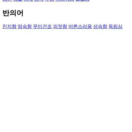
반의어
진지함
엄숙함
무미건조
의젓함
어른스러움
성숙함
독립심