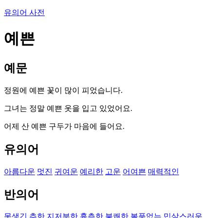
유의어 사전
예쁜
예문
정원에 예쁜 꽃이 많이 피었습니다.
그녀는 정말 예쁜 옷을 입고 있었어요.
어제 산 예쁜 구두가 마음에 들어요.
유의어
아름다운
멋진
귀여운
예리한
고운
어여쁜
매력적인
반의어
못생긴
추한
지저분한
흉측한
불쾌한
볼품없는
밉살스러운