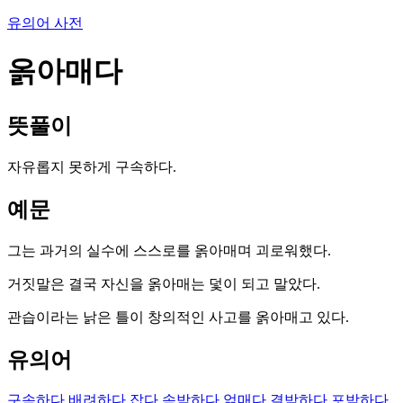
유의어 사전
옭아매다
뜻풀이
자유롭지 못하게 구속하다.
예문
그는 과거의 실수에 스스로를 옭아매며 괴로워했다.
거짓말은 결국 자신을 옭아매는 덫이 되고 말았다.
관습이라는 낡은 틀이 창의적인 사고를 옭아매고 있다.
유의어
구속하다
배려하다
잡다
속박하다
얽매다
결박하다
포박하다