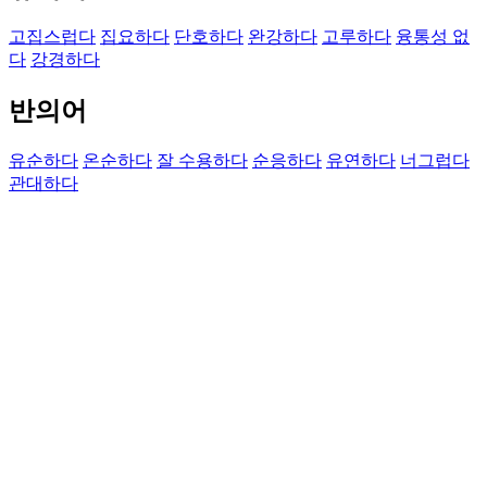
고집스럽다
집요하다
단호하다
완강하다
고루하다
융통성 없
다
강경하다
반의어
유순하다
온순하다
잘 수용하다
순응하다
유연하다
너그럽다
관대하다