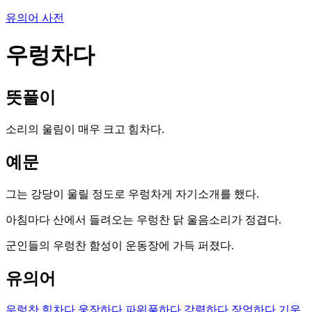
유의어 사전
우렁차다
뜻풀이
소리의 울림이 매우 크고 힘차다.
예문
그는 강당이 울릴 정도로 우렁차게 자기소개를 했다.
아침마다 산에서 들려오는 우렁찬 닭 울음소리가 정겹다.
군인들의 우렁찬 함성이 운동장에 가득 퍼졌다.
유의어
우렁찬
힘차다
웅장하다
파워풀하다
강력하다
장엄하다
기운