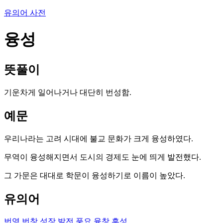
유의어 사전
융성
뜻풀이
기운차게 일어나거나 대단히 번성함.
예문
우리나라는 고려 시대에 불교 문화가 크게 융성하였다.
무역이 융성해지면서 도시의 경제도 눈에 띄게 발전했다.
그 가문은 대대로 학문이 융성하기로 이름이 높았다.
유의어
번영
번창
성장
발전
풍요
융창
흥성