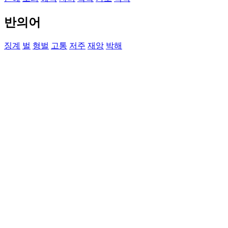
반의어
징계
벌
형벌
고통
저주
재앙
박해