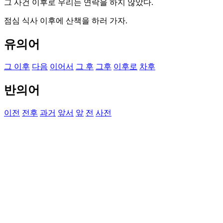
그 사건 이후로 우리는 연락을 하지 않았다.
점심 식사 이후에 산책을 하러 가자.
유의어
그 이후
다음
이어서
그 후
그후
이후로
차후
반의어
이전
전후
과거
앞서
앞
전
사전