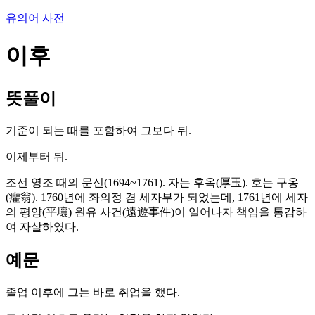
유의어 사전
이후
뜻풀이
기준이 되는 때를 포함하여 그보다 뒤.
이제부터 뒤.
조선 영조 때의 문신(1694~1761). 자는 후옥(厚玉). 호는 구옹
(癯翁). 1760년에 좌의정 겸 세자부가 되었는데, 1761년에 세자
의 평양(平壤) 원유 사건(遠遊事件)이 일어나자 책임을 통감하
여 자살하였다.
예문
졸업 이후에 그는 바로 취업을 했다.